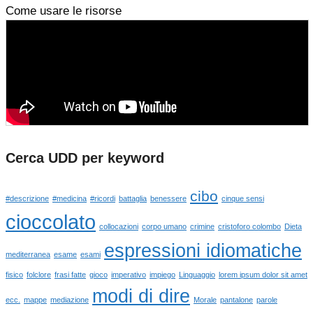
Come usare le risorse
Cerca UDD per keyword
cibo
#descrizione
#medicina
#ricordi
battaglia
benessere
cinque sensi
cioccolato
collocazioni
corpo umano
crimine
cristoforo colombo
Dieta
espressioni idiomatiche
mediterranea
esame
esami
fisico
folclore
frasi fatte
gioco
imperativo
impiego
Linguaggio
lorem ipsum dolor sit amet
modi di dire
ecc.
mappe
mediazione
Morale
pantalone
parole