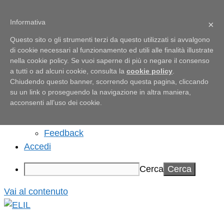
Informativa
×
Informazioni su WordPress
Questo sito o gli strumenti terzi da questo utilizzati si avvalgono
di cookie necessari al funzionamento ed utili alle finalità illustrate
Informazioni su WordPress
nella cookie policy. Se vuoi saperne di più o negare il consenso
Partecipa
a tutti o ad alcuni cookie, consulta la
cookie policy
.
WordPress.org
Chiudendo questo banner, scorrendo questa pagina, cliccando
Documentazione
su un link o proseguendo la navigazione in altra maniera,
acconsenti all’uso dei cookie.
Learn WordPress
Supporto
Feedback
Accedi
Cerca
Vai al contenuto